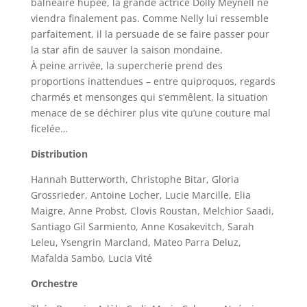
balnéaire hupée, la grande actrice Dolly Meynell ne
viendra finalement pas. Comme Nelly lui ressemble
parfaitement, il la persuade de se faire passer pour
la star afin de sauver la saison mondaine.
À peine arrivée, la supercherie prend des
proportions inattendues – entre quiproquos, regards
charmés et mensonges qui s’emmêlent, la situation
menace de se déchirer plus vite qu’une couture mal
ficelée…
Distribution
Hannah Butterworth, Christophe Bitar, Gloria
Grossrieder, Antoine Locher, Lucie Marcille, Elia
Maigre, Anne Probst, Clovis Roustan, Melchior Saadi,
Santiago Gil Sarmiento, Anne Kosakevitch, Sarah
Leleu, Ysengrin Marcland, Mateo Parra Deluz,
Mafalda Sambo, Lucia Vité
Orchestre