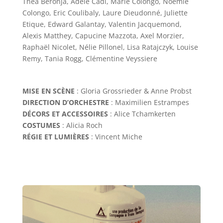
Théa Beronja, Adèle Cadi, Marie Colongo, Noémie
Colongo, Eric Coulibaly, Laure Dieudonné, Juliette
Etique, Edward Galantay, Valentin Jacquemond,
Alexis Matthey, Capucine Mazzota, Axel Morzier,
Raphaël Nicolet, Nélie Pillonel, Lisa Ratajczyk, Louise
Remy, Tania Rogg, Clémentine Veyssiere
MISE EN SCÈNE
: Gloria Grossrieder & Anne Probst
DIRECTION D’ORCHESTRE
: Maximilien Estrampes
DÉCORS ET ACCESSOIRES
: Alice Tchamkerten
COSTUMES
: Alicia Roch
RÉGIE ET LUMIÈRES
: Vincent Miche