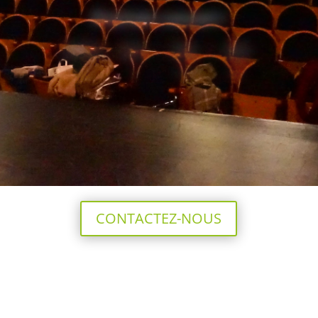
Prochain concert !
000
:
00
:
00
:
00
Jour
H
Min
Sec
CONTACTEZ-NOUS